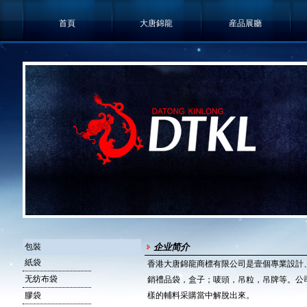
首頁
大唐錦龍
産品展廳
包裝
企业简介
紙袋
香港大唐錦龍商標有限公司是壹個專業設計
无纺布袋
銷禮品袋，盒子；唛頭，吊粒，吊牌等。公
膠袋
樣的輔料采購當中解脫出來。