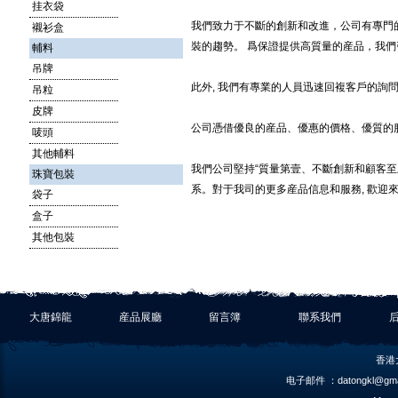
挂衣袋
我們致力于不斷的創新和改進，公司有專門
襯衫盒
裝的趨勢。 爲保證提供高質量的産品，我
輔料
吊牌
此外, 我們有專業的人員迅速回複客戶的詢問
吊粒
皮牌
公司憑借優良的産品、優惠的價格、優質的
唛頭
其他輔料
我們公司堅持“質量第壹、不斷創新和顧客至
珠寶包裝
系。對于我司的更多産品信息和服務, 歡迎
袋子
盒子
其他包裝
大唐錦龍
産品展廳
留言簿
聯系我們
香港
电子邮件 ：datongkl@gmail.